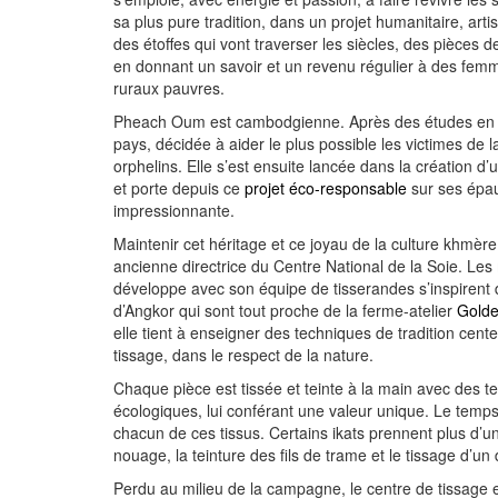
sa plus pure tradition, dans un projet humanitaire, arti
des étoffes qui vont traverser les siècles, des pièces de
en donnant un savoir et un revenu régulier à des fem
ruraux pauvres.
Pheach Oum est cambodgienne. Après des études en F
pays, décidée à aider le plus possible les victimes de 
orphelins. Elle s’est ensuite lancée dans la création d
et porte depuis ce
projet éco-responsable
sur ses épau
impressionnante.
Maintenir cet héritage et ce joyau de la culture khmère 
ancienne directrice du Centre National de la Soie. Les m
développe avec son équipe de tisserandes s’inspirent
d’Angkor qui sont tout proche de la ferme-atelier
Golde
elle tient à enseigner des techniques de tradition cente
tissage, dans le respect de la nature.
Chaque pièce est tissée et teinte à la main avec des te
écologiques, lui conférant une valeur unique. Le temp
chacun de ces tissus. Certains ikats prennent plus d’un 
nouage, la teinture des fils de trame et le tissage d’u
Perdu au milieu de la campagne, le centre de tissage 