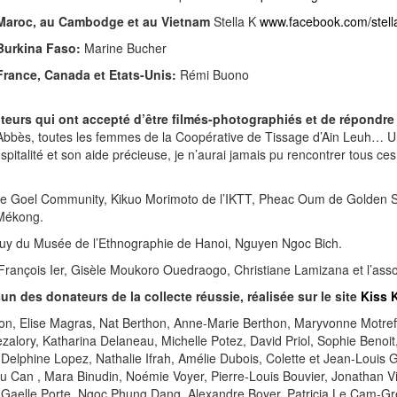
Maroc, au Cambodge et au Vietnam
Stella K
www.facebook.com/stel
Burkina Faso:
Marine Bucher
rance, Canada et Etats-Unis:
Rémi Buono
ocuteurs qui ont accepté d’être filmés-photographiés et de répond
Abbès, toutes les femmes de la Coopérative de Tissage d’Ain Leuh… U
ospitalité et son aide précieuse, je n’aurai jamais pu rencontrer tous ce
 Goel Community, Kikuo Morimoto de l’IKTT, Pheac Oum de Golden Si
 Mékong.
uy du Musée de l’Ethnographie de Hanoi, Nguyen Ngoc Bich.
rançois Ier, Gisèle Moukoro Ouedraogo, Christiane Lamizana et l’asso
un des donateurs de la collecte réussie, réalisée sur le site
Kiss 
on, Elise Magras, Nat Berthon, Anne-Marie Berthon, Maryvonne Motreff,
zalory, Katharina Delaneau, Michelle Potez, David Priol, Sophie Benoit
Delphine Lopez, Nathalie Ifrah, Amélie Dubois, Colette et Jean-Louis 
du Can , Mara Binudin, Noémie Voyer, Pierre-Louis Bouvier, Jonathan Vil
Gaelle Porte, Ngoc Phung Dang, Alexandre Boyer, Patricia Le Cam-Gre