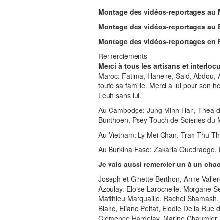
Montage des vidéos-reportages au 
Montage des vidéos-reportages au 
Montage des vidéos-reportages en F
Remerciements
Merci à tous les artisans et interl
Maroc: Fatima, Hanene, Said, Abdou, 
toute sa famille. Merci à lui pour son h
Leuh sans lui.
Au Cambodge: Jung Minh Han, Thea de
Bunthoen, Psey Touch de Soieries du
Au Vietnam: Ly Mei Chan, Tran Thu Th
Au Burkina Faso: Zakaria Ouedraogo, F
Je vais aussi remercier un à un chac
Joseph et Ginette Berthon, Anne Valler
Azoulay, Eloise Larochelle, Morgane Se
Matthieu Marquaille, Rachel Shamash, 
Blanc, Eliane Peltat, Elodie De la Rue 
Clémence Hardelay, Marine Chaumier, 