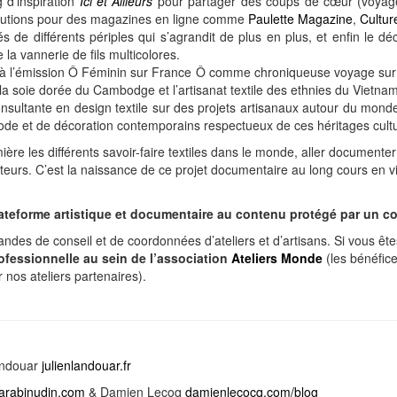
 d’inspiration
Ici et Ailleurs
pour partager des coups de cœur (voyage,
ributions pour des magazines en ligne comme
Paulette Magazine
,
Cultur
és de différents périples qui s’agrandit de plus en plus, et enfin le d
la vannerie de fils multicolores.
à l’émission Ô Féminin sur France Ô comme chroniqueuse voyage sur la 
r la soie dorée du Cambodge et l’artisanat textile des ethnies du Vietnam
sultante en design textile sur des projets artisanaux autour du monde
ode et de décoration contemporains respectueux de ces héritages cultu
ière les différents savoir-faire textiles dans le monde, aller documenter 
ateurs. C’est la naissance de ce projet documentaire au long cours en v
lateforme artistique et documentaire au contenu protégé par un co
ndes de conseil et de coordonnées d’ateliers et d’artisans. Si vous ête
fessionnelle au sein de l’association
Ateliers Monde
(les bénéfice
r nos ateliers partenaires).
andouar
julienlandouar.
fr
rabinudin.com
& Damien Lecoq
damienlecocq.com/blog