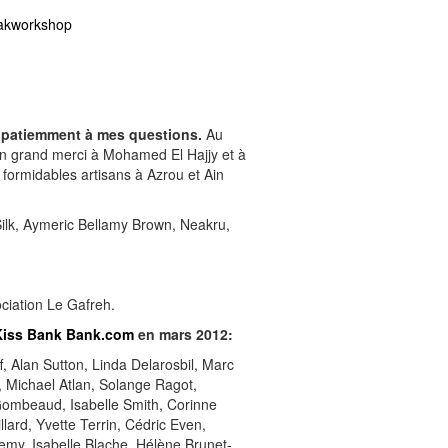
lakworkshop
re patiemment à mes questions.
Au
n grand merci à Mohamed El Hajjy et à
s formidables artisans à Azrou et Ain
lk, Aymeric Bellamy Brown, Neakru,
ciation Le Gafreh.
Kiss Bank Bank.com
en mars 2012:
 Alan Sutton, Linda Delarosbil, Marc
, Michael Atlan, Solange Ragot,
Gombeaud, Isabelle Smith, Corinne
lard, Yvette Terrin, Cédric Even,
my, Isabelle Blache, Hélène Brunet-