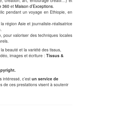
 création, art, entourage créatif…) et
e 360
et
Maison d’Exceptions
.
éclic pendant un voyage en Ethiopie, en
région Asie et journaliste-réalisatrice
.
, pour valoriser des techniques locales
rels.
la beauté et la variété des tissus,
idéo, images et écriture :
Tissus &
pyright.
s intéressé, c’est
un service de
s de ces prestations visent à soutenir