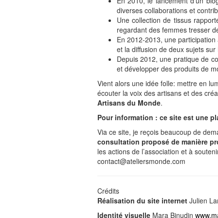
En 2010, le lancement d’un blog
diverses collaborations et cont
Une collection de tissus rapport
regardant des femmes tresser de 
En 2012-2013, une participation 
et la diffusion de deux sujets su
Depuis 2012, une pratique de con
et développer des produits de m
Vient alors une idée folle: mettre en lum
écouter la voix des artisans et des cré
Artisans du Monde
.
Pour information : ce site est une p
Via ce site, je reçois beaucoup de dema
consultation proposé de manière pro
les actions de l’association et à souteni
contact@ateliersmonde.com
Crédits
Réalisation du site internet
Julien L
Identité visuelle
Mara Binudin
www.ma