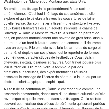
Washington, de l’Idaho et du Montana aux Etats Unis.
Sa pratique du tissage la lie profondément à ses racines
amérindiennes. C’est tout l’héritage de ses ancêtres qu’elle
explore et qu’elle célèbre à travers les couvertures de laine
qu’elle réalise. Sur son métier à tisser – une structure fixe avec
deux barres transversales sur laquelle s’enroule la chaîne de
l’ouvrage – Danielle Morsette travaille la surface en partant de
bas, en passant manuellement une navette de gros brins laineux
en trame, d’un bord à l’autre, tassant doucement le fil de trame
avec un peigne. Elle emploie avec brio les armures de sergé et
de natté, et déploie sur ses pièces tout le répertoire de formes
géométriques caractéristiques de l’esthétique Coast Salish :
chevrons, zig-zag, losanges et rayures. Son travail pousse plus
loin la tradition. Elle renouvelle la technique par des
créations audacieuses, des expérimentations réussies
associant le tressage de l’écorce de cèdre et la laine, ou par un
choix de coloris atypique et sophistiqué.
Au sein de sa communauté, Danielle est reconnue comme une
tisserande chevronnée, dépositaire d’une identité culturelle qu’elle
revendique et qu’elle transmet dans ses tissages. On la sollicite
souvent pour réaliser des pièces de cérémonie qui seront portées
lors des
potlatch
, ces grands rassemblements traditionnels de la