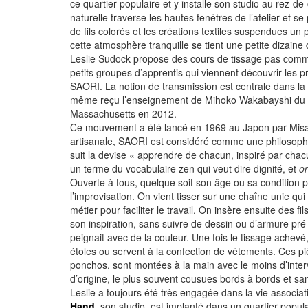
ce quartier populaire et y installe son studio au rez-d
naturelle traverse les hautes fenêtres de l’atelier et s
de fils colorés et les créations textiles suspendues un
cette atmosphère tranquille se tient une petite dizaine
Leslie Sudock propose des cours de tissage pas comme 
petits groupes d’apprentis qui viennent découvrir les p
SAORI. La notion de transmission est centrale dans la 
même reçu l’enseignement de Mihoko Wakabayshi du 
Massachusetts en 2012.
Ce mouvement a été lancé en 1969 au Japon par Misao
artisanale, SAORI est considéré comme une philosophi
suit la devise « apprendre de chacun, inspiré par cha
un terme du vocabulaire zen qui veut dire dignité, et
or
Ouverte à tous, quelque soit son âge ou sa condition ph
l’improvisation. On vient tisser sur une chaîne unie qui 
métier pour faciliter le travail. On insère ensuite des fi
son inspiration, sans suivre de dessin ou d’armure pr
peignait avec de la couleur. Une fois le tissage achevé
étoles ou servent à la confection de vêtements. Ces pi
ponchos, sont montées à la main avec le moins d’interv
d’origine, le plus souvent cousues bords à bords et san
Leslie a toujours été très engagée dans la vie associat
Hand
, son studio, est implanté dans un quartier popul