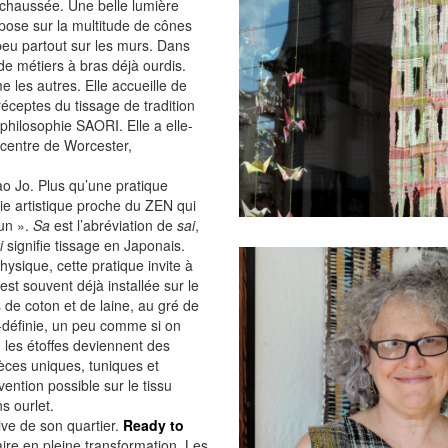
e-chaussée. Une belle lumière
e pose sur la multitude de cônes
 peu partout sur les murs. Dans
 de métiers à bras déjà ourdis.
les autres. Elle accueille de
réceptes du tissage de tradition
philosophie SAORI. Elle a elle-
centre de Worcester,
 Jo. Plus qu’une pratique
e artistique proche du ZEN qui
cun ».
Sa
est l’abréviation de
sai
,
i
signifie tissage en Japonais.
ysique, cette pratique invite à
est souvent déjà installée sur le
ls de coton et de laine, au gré de
é-définie, un peu comme si on
, les étoffes deviennent des
èces uniques, tuniques et
ention possible sur le tissu
s ourlet.
ive de son quartier.
Ready to
aire en pleine transformation. Les